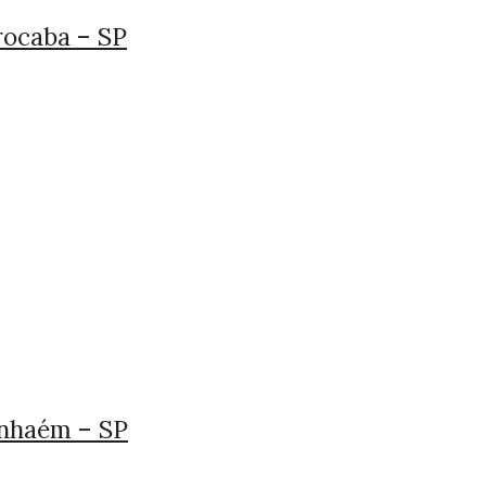
rocaba – SP
anhaém – SP