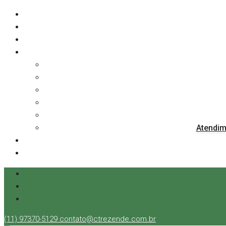
Atendim
(11) 97370-5129
contato@ctrezende.com.br