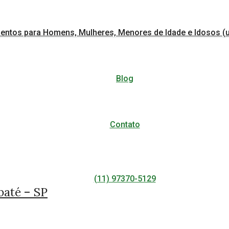
entos para Homens, Mulheres, Menores de Idade e Idosos (u
Blog
Contato
(11) 97370-5129
baté – SP