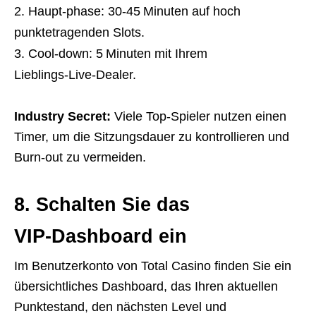
Haupt‑phase: 30‑45 Minuten auf hoch
punktetragenden Slots.
Cool‑down: 5 Minuten mit Ihrem
Lieblings‑Live‑Dealer.
Industry Secret:
Viele Top‑Spieler nutzen einen
Timer, um die Sitzungsdauer zu kontrollieren und
Burn‑out zu vermeiden.
8. Schalten Sie das
VIP‑Dashboard ein
Im Benutzerkonto von Total Casino finden Sie ein
übersichtliches Dashboard, das Ihren aktuellen
Punktestand, den nächsten Level und