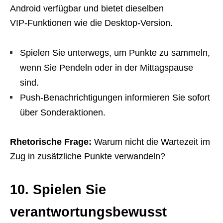
Android verfügbar und bietet dieselben
VIP‑Funktionen wie die Desktop‑Version.
Spielen Sie unterwegs, um Punkte zu sammeln,
wenn Sie Pendeln oder in der Mittagspause
sind.
Push‑Benachrichtigungen informieren Sie sofort
über Sonderaktionen.
Rhetorische Frage:
Warum nicht die Wartezeit im
Zug in zusätzliche Punkte verwandeln?
10. Spielen Sie
verantwortungsbewusst