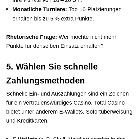
Ihre Punkte von 18 – 20 Uhr.
Monatliche Turniere:
Top‑10‑Platzierungen
erhalten bis zu 5 % extra Punkte.
Rhetorische Frage:
Wer möchte nicht mehr
Punkte für denselben Einsatz erhalten?
5. Wählen Sie schnelle
Zahlungsmethoden
Schnelle Ein- und Auszahlungen sind ein Zeichen
für ein vertrauenswürdiges Casino. Total Casino
bietet unter anderem E‑Wallets, Sofortüberweisung
und Kreditkarten.