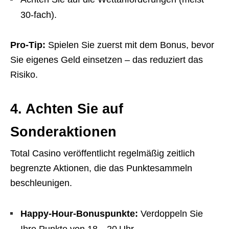
30‑fach).
Pro‑Tip:
Spielen Sie zuerst mit dem Bonus, bevor
Sie eigenes Geld einsetzen – das reduziert das
Risiko.
4. Achten Sie auf
Sonderaktionen
Total Casino veröffentlicht regelmäßig zeitlich
begrenzte Aktionen, die das Punktesammeln
beschleunigen.
Happy‑Hour‑Bonuspunkte:
Verdoppeln Sie