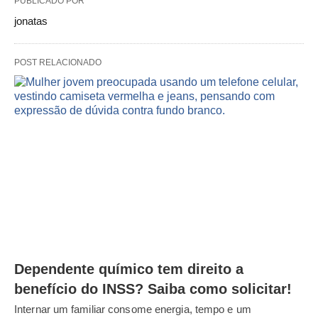
PUBLICADO POR
jonatas
POST RELACIONADO
Dependente químico tem direito a
benefício do INSS? Saiba como solicitar!
Internar um familiar consome energia, tempo e um