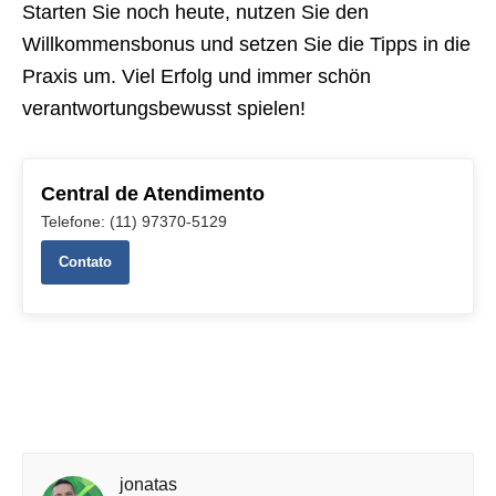
Starten Sie noch heute, nutzen Sie den
Willkommensbonus und setzen Sie die Tipps in die
Praxis um. Viel Erfolg und immer schön
verantwortungsbewusst spielen!
Central de Atendimento
Telefone: (11) 97370-5129
Contato
jonatas