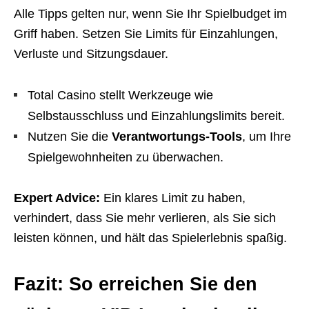
Alle Tipps gelten nur, wenn Sie Ihr Spielbudget im
Griff haben. Setzen Sie Limits für Einzahlungen,
Verluste und Sitzungsdauer.
Total Casino stellt Werkzeuge wie
Selbstausschluss und Einzahlungslimits bereit.
Nutzen Sie die
Verantwortungs‑Tools
, um Ihre
Spielgewohnheiten zu überwachen.
Expert Advice:
Ein klares Limit zu haben,
verhindert, dass Sie mehr verlieren, als Sie sich
leisten können, und hält das Spielerlebnis spaßig.
Fazit: So erreichen Sie den