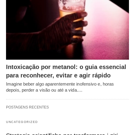
Intoxicação por metanol: o guia essencial
para reconhecer, evitar e agir rápido
Imagine beber algo aparentemente inofensivo e, horas
depois, perder a visão ou até a vida.…
POSTAGENS RECENTES
UNCATEGORIZED