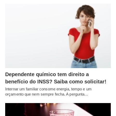
Dependente químico tem direito a
benefício do INSS? Saiba como solicitar!
Internar um familiar consome energia, tempo e um
orçamento que nem sempre fecha. A pergunta…