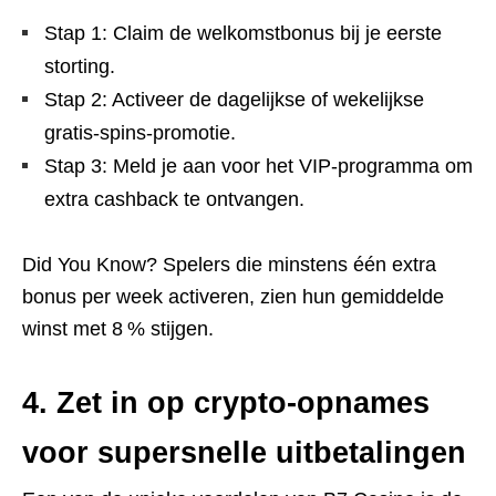
Stap 1: Claim de welkomstbonus bij je eerste
storting.
Stap 2: Activeer de dagelijkse of wekelijkse
gratis‑spins‑promotie.
Stap 3: Meld je aan voor het VIP‑programma om
extra cashback te ontvangen.
Did You Know? Spelers die minstens één extra
bonus per week activeren, zien hun gemiddelde
winst met 8 % stijgen.
4. Zet in op crypto‑opnames
voor supersnelle uitbetalingen