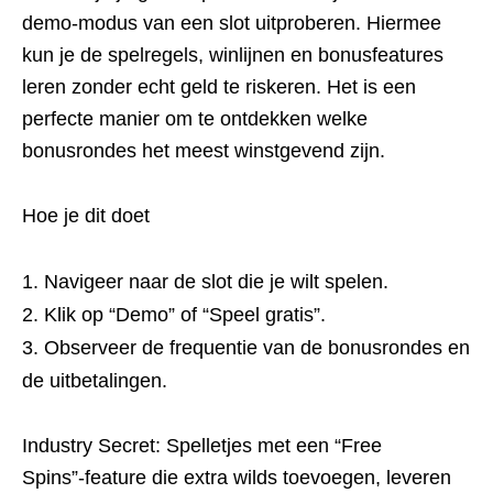
demo‑modus van een slot uitproberen. Hiermee
kun je de spelregels, winlijnen en bonusfeatures
leren zonder echt geld te riskeren. Het is een
perfecte manier om te ontdekken welke
bonusrondes het meest winstgevend zijn.
Hoe je dit doet
Navigeer naar de slot die je wilt spelen.
Klik op “Demo” of “Speel gratis”.
Observeer de frequentie van de bonusrondes en
de uitbetalingen.
Industry Secret: Spelletjes met een “Free
Spins”‑feature die extra wilds toevoegen, leveren