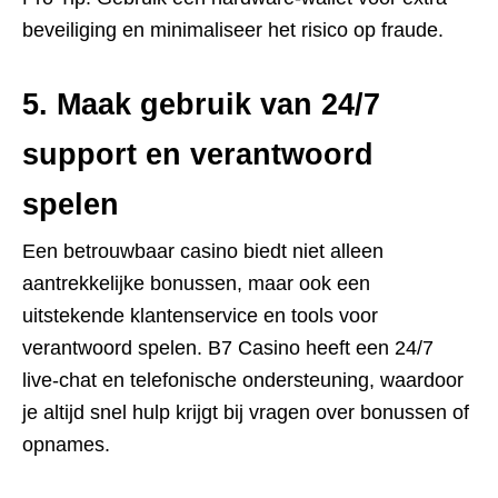
beveiliging en minimaliseer het risico op fraude.
5. Maak gebruik van 24/7
support en verantwoord
spelen
Een betrouwbaar casino biedt niet alleen
aantrekkelijke bonussen, maar ook een
uitstekende klantenservice en tools voor
verantwoord spelen. B7 Casino heeft een 24/7
live‑chat en telefonische ondersteuning, waardoor
je altijd snel hulp krijgt bij vragen over bonussen of
opnames.