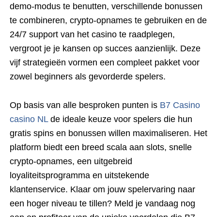
demo‑modus te benutten, verschillende bonussen
te combineren, crypto‑opnames te gebruiken en de
24/7 support van het casino te raadplegen,
vergroot je je kansen op succes aanzienlijk. Deze
vijf strategieën vormen een compleet pakket voor
zowel beginners als gevorderde spelers.
Op basis van alle besproken punten is
B7 Casino
casino NL
de ideale keuze voor spelers die hun
gratis spins en bonussen willen maximaliseren. Het
platform biedt een breed scala aan slots, snelle
crypto‑opnames, een uitgebreid
loyaliteitsprogramma en uitstekende
klantenservice. Klaar om jouw spelervaring naar
een hoger niveau te tillen? Meld je vandaag nog