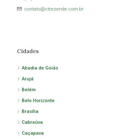
contato@ctrezende.com.br
Cidades
Abadia de Goiás
Arujá
Belém
Belo Horizonte
Brasília
Cabreúva
Caçapava