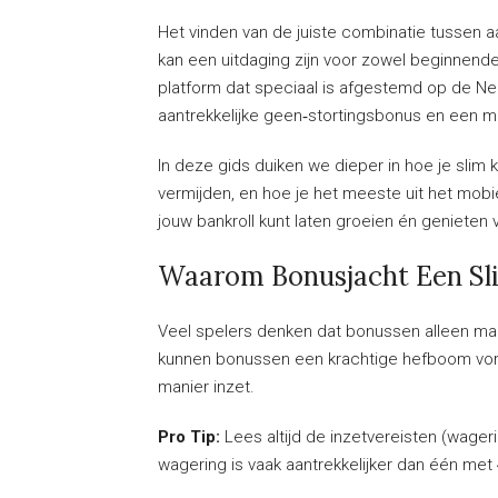
Het vinden van de juiste combinatie tussen 
kan een uitdaging zijn voor zowel beginnende
platform dat speciaal is afgestemd op de N
aantrekkelijke geen‑stortingsbonus en een mob
In deze gids duiken we dieper in hoe je slim 
vermijden, en hoe je het meeste uit het mobi
jouw bankroll kunt laten groeien én genieten
Waarom Bonusjacht Een Sli
Veel spelers denken dat bonussen alleen maar
kunnen bonussen een krachtige hefboom vorm
manier inzet.
Pro Tip:
Lees altijd de inzetvereisten (wager
wagering is vaak aantrekkelijker dan één met 