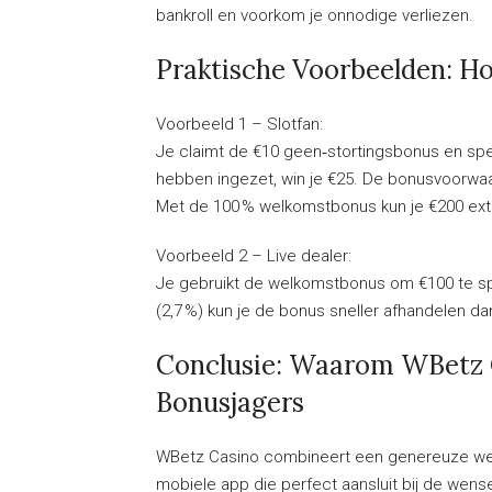
bankroll en voorkom je onnodige verliezen.
Praktische Voorbeelden: Ho
Voorbeeld 1 – Slotfan:
Je claimt de €10 geen‑stortingsbonus en spe
hebben ingezet, win je €25. De bonusvoorwaa
Met de 100 % welkomstbonus kun je €200 extra
Voorbeeld 2 – Live dealer:
Je gebruikt de welkomstbonus om €100 te spel
(2,7 %) kun je de bonus sneller afhandelen dan b
Conclusie: Waarom WBetz C
Bonusjagers
WBetz Casino combineert een genereuze wel
mobiele app die perfect aansluit bij de wens