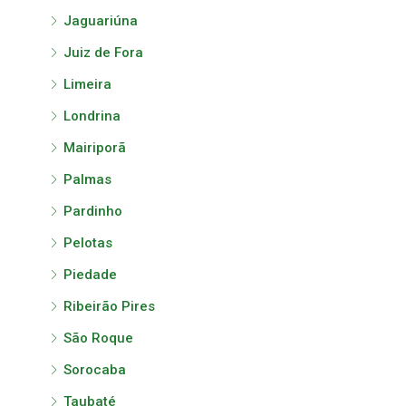
Jaguariúna
Juiz de Fora
Limeira
Londrina
Mairiporã
Palmas
Pardinho
Pelotas
Piedade
Ribeirão Pires
São Roque
Sorocaba
Taubaté