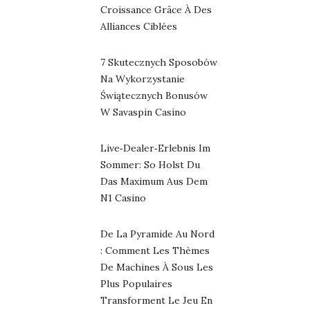
Croissance Grâce À Des
Alliances Ciblées
7 Skutecznych Sposobów
Na Wykorzystanie
Świątecznych Bonusów
W Savaspin Casino
Live‑Dealer‑Erlebnis Im
Sommer: So Holst Du
Das Maximum Aus Dem
N1 Casino
De La Pyramide Au Nord
: Comment Les Thèmes
De Machines À Sous Les
Plus Populaires
Transforment Le Jeu En