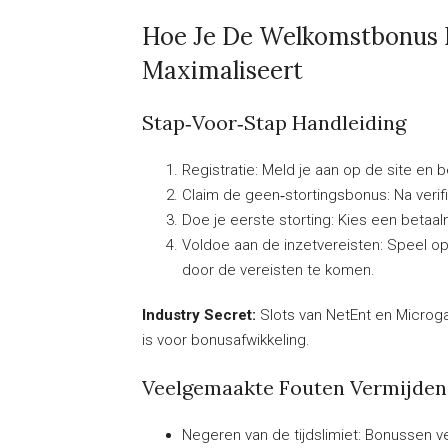
Hoe Je De Welkomstbonus 
Maximaliseert
Stap‑voor‑stap Handleiding
Registratie: Meld je aan op de site en b
Claim de geen‑stortingsbonus: Na verifi
Doe je eerste storting: Kies een beta
Voldoe aan de inzetvereisten: Speel op
door de vereisten te komen.
Industry Secret:
Slots van NetEnt en Microg
is voor bonusafwikkeling.
Veelgemaakte Fouten Vermijden
Negeren van de tijdslimiet: Bonussen v