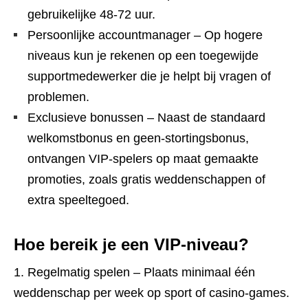
gebruikelijke 48‑72 uur.
Persoonlijke accountmanager – Op hogere
niveaus kun je rekenen op een toegewijde
supportmedewerker die je helpt bij vragen of
problemen.
Exclusieve bonussen – Naast de standaard
welkomstbonus en geen‑stortingsbonus,
ontvangen VIP‑spelers op maat gemaakte
promoties, zoals gratis weddenschappen of
extra speeltegoed.
Hoe bereik je een VIP‑niveau?
Regelmatig spelen – Plaats minimaal één
weddenschap per week op sport of casino‑games.