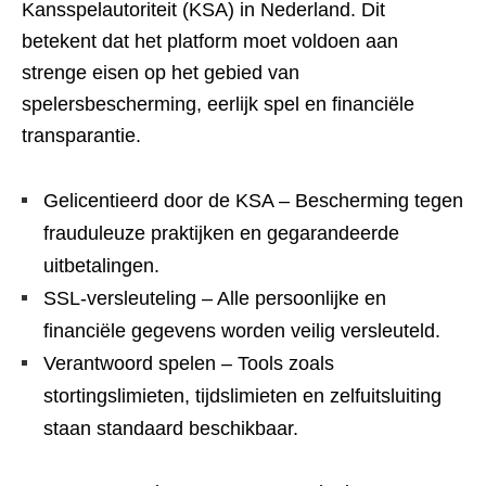
Kansspelautoriteit (KSA) in Nederland. Dit
betekent dat het platform moet voldoen aan
strenge eisen op het gebied van
spelersbescherming, eerlijk spel en financiële
transparantie.
Gelicentieerd door de KSA – Bescherming tegen
frauduleuze praktijken en gegarandeerde
uitbetalingen.
SSL‑versleuteling – Alle persoonlijke en
financiële gegevens worden veilig versleuteld.
Verantwoord spelen – Tools zoals
stortingslimieten, tijdslimieten en zelfuitsluiting
staan standaard beschikbaar.