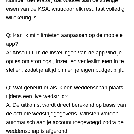
Number Generator) dat voldoet aan de strenge
eisen van de KSA, waardoor elk resultaat volledig
willekeurig is.
Q: Kan ik mijn limieten aanpassen op de mobiele
app?
A: Absoluut. In de instellingen van de app vind je
opties om stortings-, inzet‑ en verlieslimieten in te
stellen, zodat je altijd binnen je eigen budget blijft.
Q: Wat gebeurt er als ik een weddenschap plaats
tijdens een live‑wedstrijd?
A: De uitkomst wordt direct berekend op basis van
de actuele wedstrijdgegevens. Winsten worden
automatisch aan je account toegevoegd zodra de
weddenschap is afgerond.