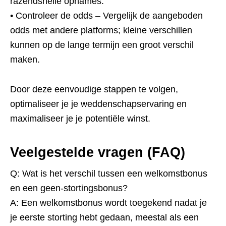
razendsnelle opnames.
• Controleer de odds – Vergelijk de aangeboden
odds met andere platforms; kleine verschillen
kunnen op de lange termijn een groot verschil
maken.
Door deze eenvoudige stappen te volgen,
optimaliseer je je weddenschapservaring en
maximaliseer je je potentiële winst.
Veelgestelde vragen (FAQ)
Q: Wat is het verschil tussen een welkomstbonus
en een geen‑stortingsbonus?
A: Een welkomstbonus wordt toegekend nadat je
je eerste storting hebt gedaan, meestal als een