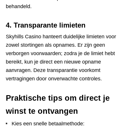
behandeld.
4. Transparante limieten
Skyhills Casino hanteert duidelijke limieten voor
zowel stortingen als opnames. Er zijn geen
verborgen voorwaarden; zodra je de limiet hebt
bereikt, kun je direct een nieuwe opname
aanvragen. Deze transparantie voorkomt
vertragingen door onverwachte controles.
Praktische tips om direct je
winst te ontvangen
Kies een snelle betaalmethode: