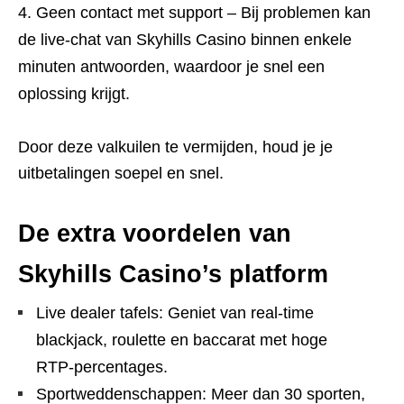
Geen contact met support – Bij problemen kan
de live‑chat van Skyhills Casino binnen enkele
minuten antwoorden, waardoor je snel een
oplossing krijgt.
Door deze valkuilen te vermijden, houd je je
uitbetalingen soepel en snel.
De extra voordelen van
Skyhills Casino’s platform
Live dealer tafels: Geniet van real‑time
blackjack, roulette en baccarat met hoge
RTP‑percentages.
Sportweddenschappen: Meer dan 30 sporten,