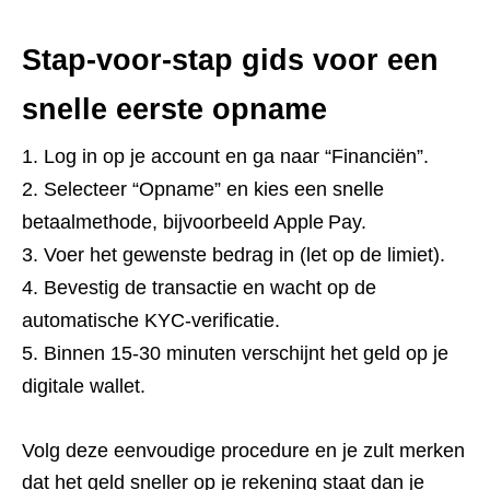
Stap‑voor‑stap gids voor een
snelle eerste opname
Log in op je account en ga naar “Financiën”.
Selecteer “Opname” en kies een snelle
betaalmethode, bijvoorbeeld Apple Pay.
Voer het gewenste bedrag in (let op de limiet).
Bevestig de transactie en wacht op de
automatische KYC‑verificatie.
Binnen 15‑30 minuten verschijnt het geld op je
digitale wallet.
Volg deze eenvoudige procedure en je zult merken
dat het geld sneller op je rekening staat dan je