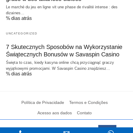
Le marché du jeu en ligne vit une phase de rivalité intense : des
dizaines…
% dias atrás
UNCATEGORIZED
7 Skutecznych Sposobów na Wykorzystanie
Świątecznych Bonusów w Savaspin Casino
Święta to czas, kiedy kasyna online chcą przyciągnąć graczy
wyjątkowymi promocjami. W Savaspin Casino znajdziesz…
% dias atrás
Política de Privacidade
Termos e Condições
Acesso aos dados
Contato
Este Website usa cookies
Saiba mais
Aceitar
Todos os direitos reservados
Exibir versão não AMP