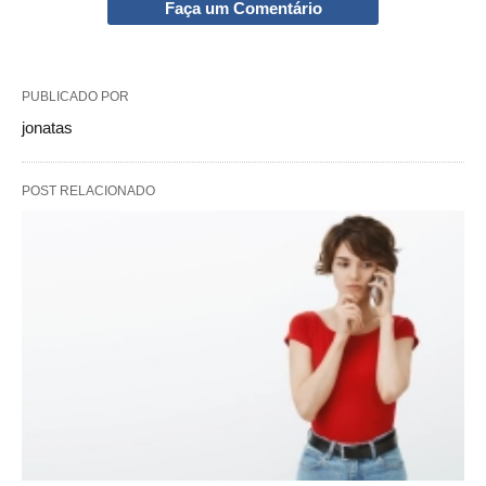
Faça um Comentário
PUBLICADO POR
jonatas
POST RELACIONADO