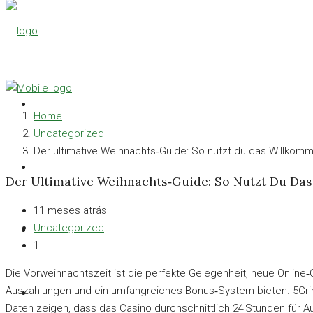
Home
Uncategorized
Der ultimative Weihnachts‑Guide: So nutzt du das Willkom
Der Ultimative Weihnachts‑Guide: So Nutzt Du Da
11 meses atrás
Uncategorized
1
Die Vorweihnachtszeit ist die perfekte Gelegenheit, neue Online
Auszahlungen und ein umfangreiches Bonus‑System bieten. 5Grin
Daten zeigen, dass das Casino durchschnittlich 24 Stunden für A