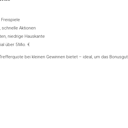
, Freispiele
, schnelle Aktionen
ten, niedrige Hauskante
al über 5 Mio. €
e Trefferquote bei kleinen Gewinnen bietet – ideal, um das Bonusg