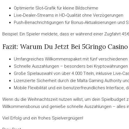
Optimierte Slot‑Grafik für kleine Bildschirme
Live‑Dealer‑Streams in HD‑Qualität ohne Verzögerungen
Push‑Benachrichtigungen für Bonus‑Aktualisierungen und 
Beispiel: Ein Spieler meldete, dass er während einer Zugfahrt 45 
Fazit: Warum Du Jetzt Bei 5Gringo Casino 
Umfangreiches Willkommenspaket mit fünf verschiedenen B
Schnelle Auszahlungen – besonders bei Kryptowährungen i
Große Spielauswahl von über 4.000 Titeln, inklusive Live‑C
Lizenzierte Sicherheit durch die Malta Gaming Authority u
Mobile Flexibilität und ein benutzerfreundliches Interface,
Wenn du die Weihnachtszeit nutzen willst, um dein Spielbudget zu 
Willkommensbonus und genieße schnelle Auszahlungen – alles im 
Viel Erfolg und ein frohes Spielvergnügen!