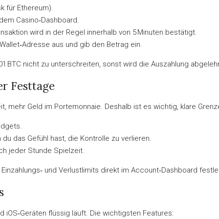
sk für Ethereum).
 dem Casino‑Dashboard.
aktion wird in der Regel innerhalb von 5 Minuten bestätigt.
allet‑Adresse aus und gib den Betrag ein.
1 BTC nicht zu unterschreiten, sonst wird die Auszahlung abgeleh
r Festtage
t, mehr Geld im Portemonnaie. Deshalb ist es wichtig, klare Grenz
udgets.
du das Gefühl hast, die Kontrolle zu verlieren.
 jeder Stunde Spielzeit.
u Einzahlungs‑ und Verlustlimits direkt im Account‑Dashboard festl
s
 iOS‑Geräten flüssig läuft. Die wichtigsten Features: