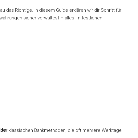
u das Richtige. In diesem Guide erklären wir dir Schritt für
ährungen sicher verwaltest – alles im festlichen
úde
enüber klassischen Bankmethoden, die oft mehrere Werktage