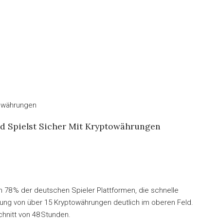
towährungen
d Spielst Sicher Mit Kryptowährungen
n 78 % der deutschen Spieler Plattformen, die schnelle
ung von über 15 Kryptowährungen deutlich im oberen Feld.
hnitt von 48 Stunden.