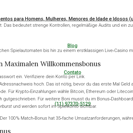
entos para Homens, Mulheres, Menores de Idade e Idosos (u
ert. Das bedeutet strenge Kontrollen, regelmäßige Audits und ein 
Blog
ischen Spielautomaten bis hin zu einem erstklassigen Live‑Casino m
 Den Maximalen Willkommensbonus
Contato
sswort ein. Verifiziere dein Konto per Link.
 Adressnachweis hoch. Das ist nötig, bevor du das erste Mal Geld
e. Für Krypto‑Einzahlungen wähle Bitcoin, Ethereum oder Litecoin
h gutgeschrieben. Für weitere Boni musst du im Bonus‑Dashboard 
(11) 97370-5129
rburst
und werden sofort im Spielkonto sichtbar.
Der 100 % Match‑Bonus hat 35‑fache Umsatzanforderungen, währen
onus