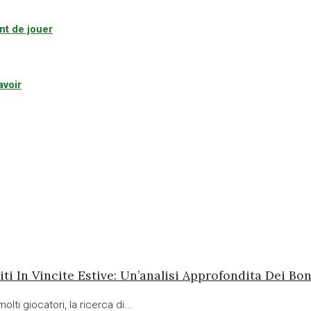
ant de jouer
avoir
iti In Vincite Estive: Un’analisi Approfondita Dei Bo
ti giocatori, la ricerca di...