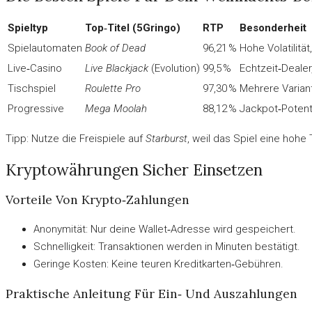
Spieltyp
Top‑Titel (5Gringo)
RTP
Besonderheit
Spielautomaten
Book of Dead
96,21 %
Hohe Volatilität
Live‑Casino
Live Blackjack
(Evolution)
99,5 %
Echtzeit‑Dealer
Tischspiel
Roulette Pro
97,30 %
Mehrere Varian
Progressive
Mega Moolah
88,12 %
Jackpot‑Potenti
Tipp: Nutze die Freispiele auf
Starburst
, weil das Spiel eine hoh
Kryptowährungen Sicher Einsetzen
Vorteile Von Krypto‑Zahlungen
Anonymität: Nur deine Wallet‑Adresse wird gespeichert.
Schnelligkeit: Transaktionen werden in Minuten bestätigt.
Geringe Kosten: Keine teuren Kreditkarten‑Gebühren.
Praktische Anleitung Für Ein‑ Und Auszahlungen