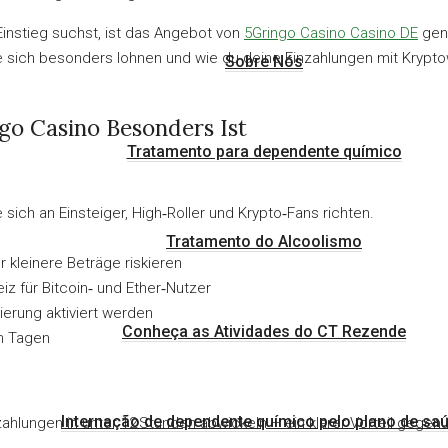
instieg suchst, ist das Angebot von
5Gringo Casino Casino DE
gena
e sich besonders lohnen und wie du deine Einzahlungen mit Kryptow
Sobre Nós
o Casino Besonders Ist
Tratamento para dependente químico
sich an Einsteiger, High‑Roller und Krypto‑Fans richten.
Tratamento do Alcoolismo
er kleinere Beträge riskieren
iz für Bitcoin‑ und Ether‑Nutzer
ierung aktiviert werden
Conheça as Atividades do CT Rezende
en Tagen
Internação de dependente químico pelo plano de sa
ahlungen in unter 12 Stunden abwickeln – ein klarer Vorteil geg