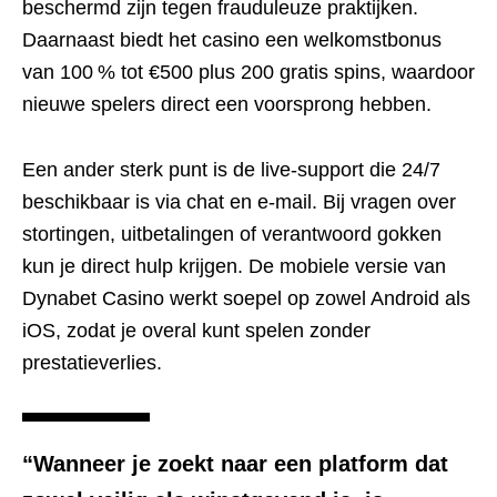
beschermd zijn tegen frauduleuze praktijken.
Daarnaast biedt het casino een welkomstbonus
van 100 % tot €500 plus 200 gratis spins, waardoor
nieuwe spelers direct een voorsprong hebben.
Een ander sterk punt is de live‑support die 24/7
beschikbaar is via chat en e‑mail. Bij vragen over
stortingen, uitbetalingen of verantwoord gokken
kun je direct hulp krijgen. De mobiele versie van
Dynabet Casino werkt soepel op zowel Android als
iOS, zodat je overal kunt spelen zonder
prestatieverlies.
“Wanneer je zoekt naar een platform dat