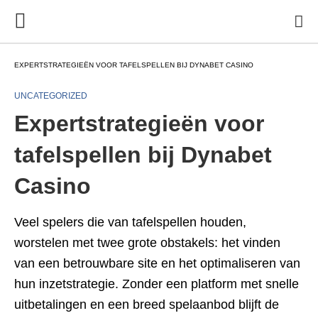
EXPERTSTRATEGIEËN VOOR TAFELSPELLEN BIJ DYNABET CASINO
UNCATEGORIZED
Expertstrategieën voor
tafelspellen bij Dynabet
Casino
Veel spelers die van tafelspellen houden,
worstelen met twee grote obstakels: het vinden
van een betrouwbare site en het optimaliseren van
hun inzetstrategie. Zonder een platform met snelle
uitbetalingen en een breed spelaanbod blijft de