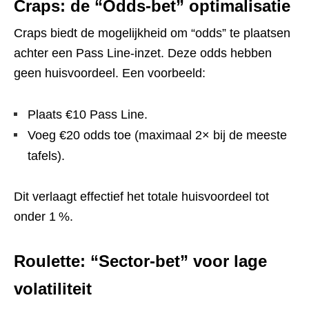
Craps: de “Odds‑bet” optimalisatie
Craps biedt de mogelijkheid om “odds” te plaatsen
achter een Pass Line‑inzet. Deze odds hebben
geen huisvoordeel. Een voorbeeld:
Plaats €10 Pass Line.
Voeg €20 odds toe (maximaal 2× bij de meeste
tafels).
Dit verlaagt effectief het totale huisvoordeel tot
onder 1 %.
Roulette: “Sector‑bet” voor lage
volatiliteit