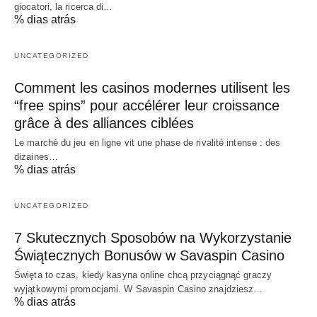
giocatori, la ricerca di…
% dias atrás
UNCATEGORIZED
Comment les casinos modernes utilisent les
“free spins” pour accélérer leur croissance
grâce à des alliances ciblées
Le marché du jeu en ligne vit une phase de rivalité intense : des
dizaines…
% dias atrás
UNCATEGORIZED
7 Skutecznych Sposobów na Wykorzystanie
Świątecznych Bonusów w Savaspin Casino
Święta to czas, kiedy kasyna online chcą przyciągnąć graczy
wyjątkowymi promocjami. W Savaspin Casino znajdziesz…
% dias atrás