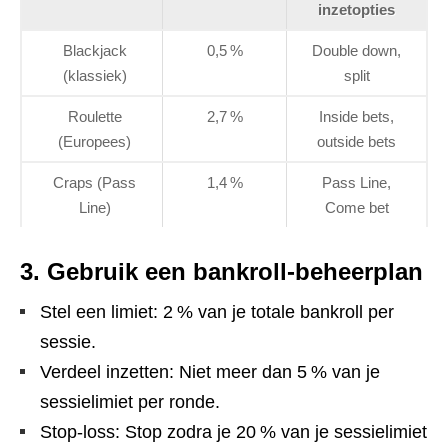
inzetopties
Blackjack
0,5 %
Double down,
(klassiek)
split
Roulette
2,7 %
Inside bets,
(Europees)
outside bets
Craps (Pass
1,4 %
Pass Line,
Line)
Come bet
3. Gebruik een bankroll‑beheerplan
Stel een limiet: 2 % van je totale bankroll per
sessie.
Verdeel inzetten: Niet meer dan 5 % van je
sessielimiet per ronde.
Stop‑loss: Stop zodra je 20 % van je sessielimiet