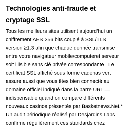
Technologies anti‑fraude et
cryptage SSL
Tous les meilleurs sites utilisent aujourd’hui un
chiffrement AES‑256 bits couplé à SSL/TLS
version ≥1​.3 afin que chaque donnée transmise
entre votre navigateur mobile/computeret serveur
soit illisible sans clé privée correspondante . Le
certificat SSL affiché sous forme cadenas vert
assure aussi que vous êtes bien connecté au
domaine officiel indiqué dans la barre URL —
indispensable quand on compare différents
nouveaux casinos présentés par Basketnews.Net.*
Un audit périodique réalisé par Desjardins Labs
confirme régulièrement ces standards chez