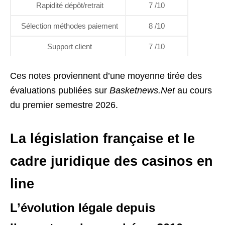
Rapidité dépôt/retrait
7 /10
Sélection méthodes paiement
8 /10
Support client
7 /10
Ces notes proviennent d’une moyenne tirée des
évaluations publiées sur
Basketnews.Net
au cours
du premier semestre 2026.
La législation française et le
cadre juridique des casinos en
line
L’évolution légale depuis