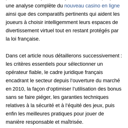
une analyse complète du
nouveau casino en ligne
ainsi que des comparatifs pertinents qui aident les
joueurs à choisir intelligemment leurs espaces de
divertissement virtuel tout en restant protégés par
la loi française.
Dans cet article nous détaillerons successivement :
les critères essentiels pour sélectionner un
opérateur fiable, le cadre juridique français
encadrant le secteur depuis l’ouverture du marché
en 2010, la façon d’optimiser l’utilisation des bonus
sans se faire piéger, les garanties techniques
relatives à la sécurité et à l’équité des jeux, puis
enfin les meilleures pratiques pour jouer de
manière responsable et maîtrisée.