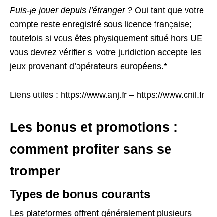
Puis-je jouer depuis l’étranger ?
Oui tant que votre
compte reste enregistré sous licence française;
toutefois si vous êtes physiquement situé hors UE
vous devrez vérifier si votre juridiction accepte les
jeux provenant d’opérateurs européens.*
Liens utiles : https://www.anj.fr – https://www.cnil.fr
Les bonus et promotions :
comment profiter sans se
tromper
Types de bonus courants
Les plateformes offrent généralement plusieurs