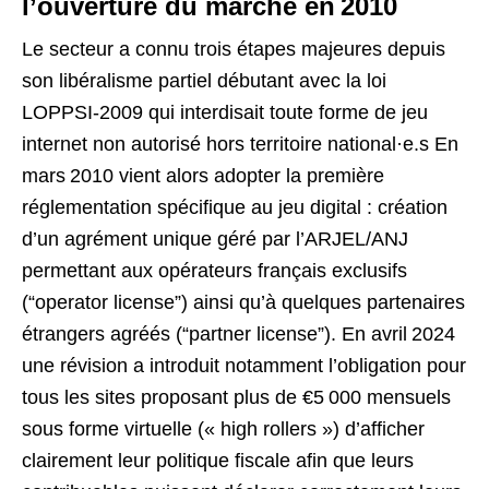
l’ouverture du marché en 2010
Le secteur a connu trois étapes majeures depuis
son libéralisme partiel débutant avec la loi
LOPPSI‑2009 qui interdisait toute forme de jeu
internet non autorisé hors territoire national·e.s En
mars 2010 vient alors adopter la première
réglementation spécifique au jeu digital : création
d’un agrément unique géré par l’ARJEL/ANJ
permettant aux opérateurs français exclusifs
(“operator license”) ainsi qu’à quelques partenaires
étrangers agréés (“partner license”). En avril 2024
une révision a introduit notamment l’obligation pour
tous les sites proposant plus de €5 000 mensuels
sous forme virtuelle (« high rollers ») d’afficher
clairement leur politique fiscale afin que leurs