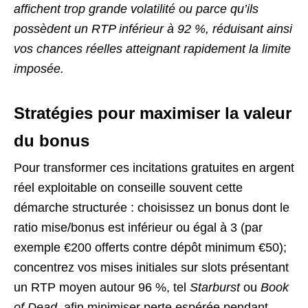
affichent trop grande volatilité ou parce qu’ils
possèdent un RTP inférieur à 92 %, réduisant ainsi
vos chances réelles atteignant rapidement la limite
imposée.
Stratégies pour maximiser la valeur
du bonus
Pour transformer ces incitations gratuites en argent
réel exploitable on conseille souvent cette
démarche structurée : choisissez un bonus dont le
ratio mise/bonus est inférieur ou égal à 3 (par
exemple €200 offerts contre dépôt minimum €50);
concentrez vos mises initiales sur slots présentant
un RTP moyen autour 96 %, tel
Starburst
ou
Book
of Dead
, afin minimiser perte espérée pendant