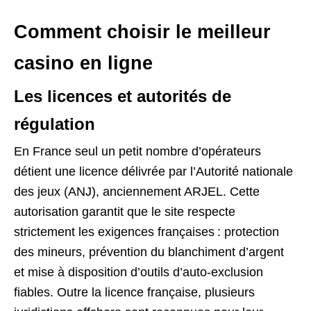
Comment choisir le meilleur
casino en ligne
Les licences et autorités de
régulation
En France seul un petit nombre d’opérateurs
détient une licence délivrée par l’Autorité nationale
des jeux (ANJ), anciennement ARJEL. Cette
autorisation garantit que le site respecte
strictement les exigences françaises : protection
des mineurs, prévention du blanchiment d’argent
et mise à disposition d’outils d’auto‑exclusion
fiables. Outre la licence française, plusieurs