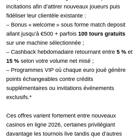
incitations afin d’attirer nouveaux joueurs puis
fidéliser leur clientèle existante :
– Bonus « welcome » sous forme match deposit
allant jusqu’à €500 + parfois
100 tours gratuits
sur une machine sélectionnée ;
– Cashback hebdomadaire retournant entre
5 %
et
15 %
selon votre volume net misé ;
– Programmes VIP où chaque euro joué génère
points échangeables contre crédits
supplémentaires ou invitations événements
exclusifs.*
Ces offres varient fortement entre nouveaux
casinos en ligne 2026, certaines privilégiant
davantage les tournois live tandis que d’autres