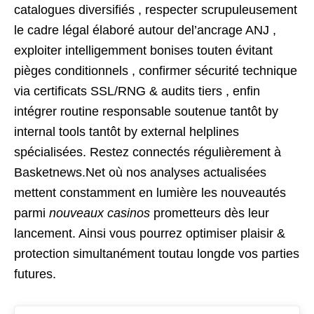
catalogues diversifiés , respecter scrupuleusement
le cadre légal élaboré autour del’ancrage ANJ ,
exploiter intelligemment boni­ses touten évitant
pièges conditionnels , confirmer sécurité technique
via certificats SSL/RNG & audits tiers , enfin
intégrer routine responsable soutenue tantôt by
internal tools tantôt by external helplines
spécialisées​. Restez connectés régulièrement à
Basketnews.Net où nos analyses actualisées
mettent constamment ​en lumière ​les nouveautés
parmi
nouveaux casinos
prometteurs dès leur
lancement.​ Ainsi vous pourrez optimiser plaisir &
protection simultanément toutau long​de vos parties
futures.​