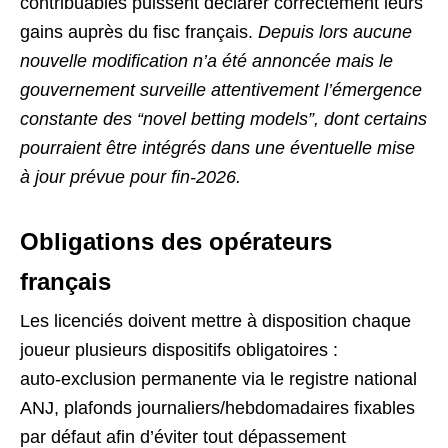
contribuables puissent déclarer correctement leurs
gains auprès du fisc français.
Depuis lors aucune
nouvelle modification n’a été annoncée mais le
gouvernement surveille attentivement l’émergence
constante des “novel betting models”, dont certains
pourraient être intégrés dans une éventuelle mise
à jour prévue pour fin‑2026.
Obligations des opérateurs
français
Les licenciés doivent mettre à disposition chaque
joueur plusieurs dispositifs obligatoires :
auto‑exclusion permanente via le registre national
ANJ, plafonds journaliers/hebdomadaires fixables
par défaut afin d’éviter tout dépassement