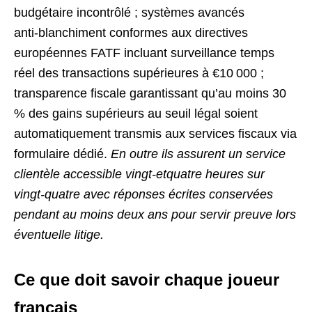
budgétaire incontrôlé ; systèmes avancés
anti‑blanchiment conformes aux directives
européennes FATF incluant surveillance temps
réel des transactions supérieures à €10 000 ;
transparence fiscale garantissant qu’au moins 30
% des gains supérieurs au seuil légal soient
automatiquement transmis aux services fiscaux via
formulaire dédié.
En outre ils assurent un service
clientèle accessible vingt‑et­quatre heures sur
vingt‑quatre avec réponses écrites conservées
pendant au moins deux ans pour servir preuve lors
éventuelle litige.
Ce que doit savoir chaque joueur
français