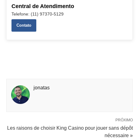
Central de Atendimento
Telefone: (11) 97370-5129
Contato
jonatas
PRÓXIMO
Les raisons de choisir King Casino pour jouer sans dépôt
nécessaire »