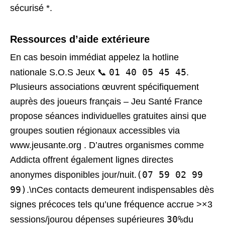
sécurisé *.
Ressources d’aide extérieure
En cas besoin immédiat appelez la hotline
01 40 05 45 45
nationale S.O.S Jeux 📞
.
Plusieurs associations œuvrent spécifiquement
auprès des joueurs français ­– Jeu Santé France
propose séances individuelles gratuites ainsi que
groupes soutien régionaux accessibles via
www.jeusante.org . D’autres organismes comme
Addicta offrent également lignes directes
(07 59 02 99
anonymes disponibles jour/nuit.
99)
.\nCes contacts demeurent indispensables dès
signes précoces tels qu’une fréquence accrue >×3
30%
sessions/jour​ou dépenses supérieures
du