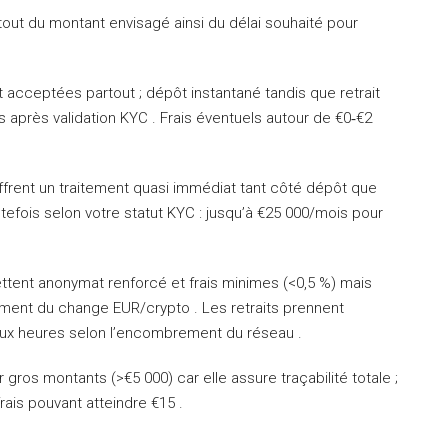
ut du montant envisagé ainsi du délai souhaité pour
 acceptées partout ; dépôt instantané tandis que retrait
après validation KYC . Frais éventuels autour de €0‑€2
offrent un traitement quasi immédiat tant côté dépôt que
utefois selon votre statut KYC : jusqu’à €25 000/mois pour
tent anonymat renforcé et frais minimes (<0,5 %) mais
oment du change EUR/crypto . Les retraits prennent
eux heures selon l’encombrement du réseau .
gros montants (>€5 000) car elle assure traçabilité totale ;
ais pouvant atteindre €15 .