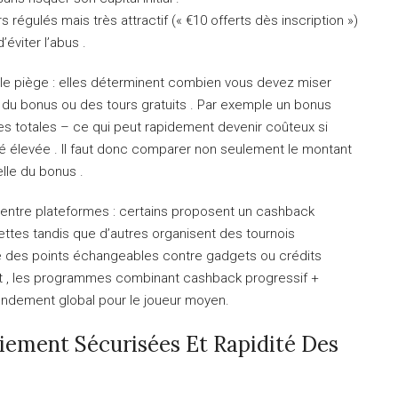
régulés mais très attractif (« €10 offerts dès inscription »)
éviter l’abus .
ble piège : elles déterminent combien vous devez miser
t du bonus ou des tours gratuits . Par exemple un bonus
s totales – ce qui peut rapidement devenir coûteux si
ité élevée . Il faut donc comparer non seulement le montant
elle du bonus .
 entre plateformes : certains proposent un cashback
nettes tandis que d’autres organisent des tournois
des points échangeables contre gadgets ou crédits
et , les programmes combinant cashback progressif +
rendement global pour le joueur moyen.
iement Sécurisées Et Rapidité Des