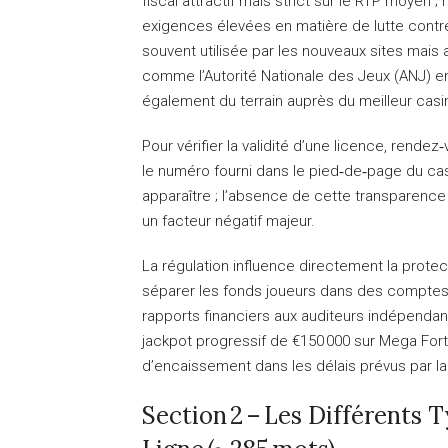
fiscal attractif mais strict sur le RTP moyen
exigences élevées en matière de lutte contre
souvent utilisée par les nouveaux sites mais 
comme l’Autorité Nationale des Jeux (ANJ) e
également du terrain auprès du meilleur casi
Pour vérifier la validité d’une licence, rendez‑
le numéro fourni dans le pied‑de‑page du casin
apparaître ; l’absence de cette transparen
un facteur négatif majeur.
La régulation influence directement la protect
séparer les fonds joueurs dans des comptes 
rapports financiers aux auditeurs indépendant
jackpot progressif de €150 000 sur Mega Fort
d’encaissement dans les délais prévus par la 
Section 2 – Les Différents