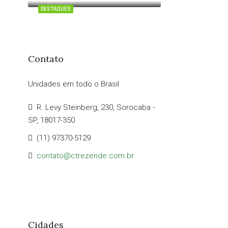
DESTAQUES
Contato
Unidades em todo o Brasil
R. Levy Steinberg, 230, Sorocaba -
SP, 18017-350
(11) 97370-5129
contato@ctrezende.com.br
Cidades