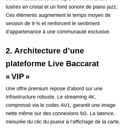
lustres en cristal et un fond sonore de piano jazz.
Ces éléments augmentent le temps moyen de
session de 9 % et renforcent le sentiment
d’appartenance à une communauté exclusive.
2. Architecture d’une
plateforme Live Baccarat
« VIP »
Une offre premium repose d’abord sur une
infrastructure robuste. Le streaming 4K,
compressé via le codec AV1, garantit une image
nette même sur des connexions 5G. La latence,
mesurée du clic du joueur à l’affichage de la carte,