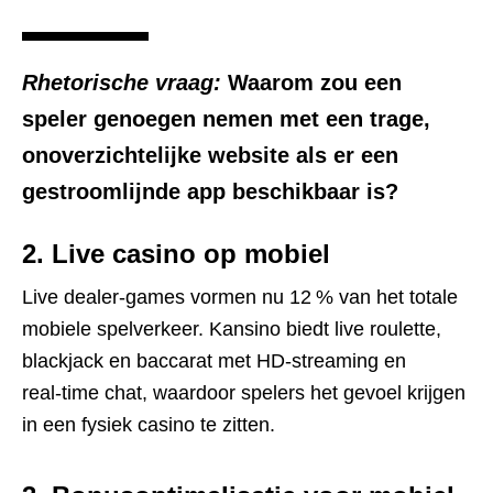
Rhetorische vraag:
Waarom zou een
speler genoegen nemen met een trage,
onoverzichtelijke website als er een
gestroomlijnde app beschikbaar is?
2. Live casino op mobiel
Live dealer‑games vormen nu 12 % van het totale
mobiele spelverkeer. Kansino biedt live roulette,
blackjack en baccarat met HD‑streaming en
real‑time chat, waardoor spelers het gevoel krijgen
in een fysiek casino te zitten.