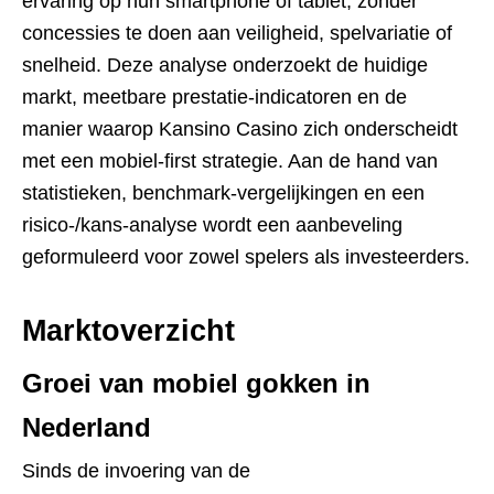
ervaring op hun smartphone of tablet, zonder
concessies te doen aan veiligheid, spelvariatie of
snelheid. Deze analyse onderzoekt de huidige
markt, meetbare prestatie‑indicatoren en de
manier waarop Kansino Casino zich onderscheidt
met een mobiel‑first strategie. Aan de hand van
statistieken, benchmark‑vergelijkingen en een
risico‑/kans‑analyse wordt een aanbeveling
geformuleerd voor zowel spelers als investeerders.
Marktoverzicht
Groei van mobiel gokken in
Nederland
Sinds de invoering van de