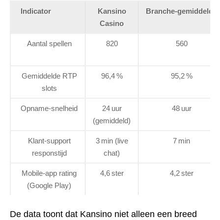
Indicator
Kansino
Branche‑gemiddelde
Casino
Aantal spellen
820
560
Gemiddelde RTP
96,4 %
95,2 %
slots
Opname‑snelheid
24 uur
48 uur
(gemiddeld)
Klant‑support
3 min (live
7 min
responstijd
chat)
Mobile‑app rating
4,6 ster
4,2 ster
(Google Play)
De data toont dat Kansino niet alleen een breed