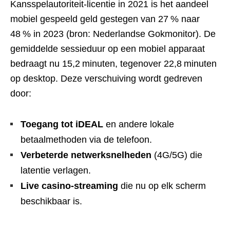
Kansspelautoriteit‑licentie in 2021 is het aandeel
mobiel gespeeld geld gestegen van 27 % naar
48 % in 2023 (bron: Nederlandse Gokmonitor). De
gemiddelde sessieduur op een mobiel apparaat
bedraagt nu 15,2 minuten, tegenover 22,8 minuten
op desktop. Deze verschuiving wordt gedreven
door:
Toegang tot iDEAL
en andere lokale
betaalmethoden via de telefoon.
Verbeterde netwerksnelheden
(4G/5G) die
latentie verlagen.
Live casino‑streaming
die nu op elk scherm
beschikbaar is.