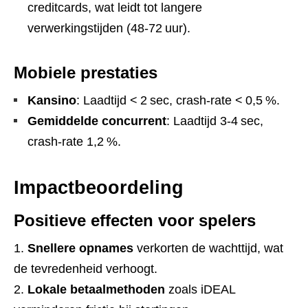
creditcards, wat leidt tot langere
verwerkingstijden (48‑72 uur).
Mobiele prestaties
Kansino
: Laadtijd < 2 sec, crash‑rate < 0,5 %.
Gemiddelde concurrent
: Laadtijd 3‑4 sec,
crash‑rate 1,2 %.
Impactbeoordeling
Positieve effecten voor spelers
Snellere opnames
verkorten de wachttijd, wat
de tevredenheid verhoogt.
Lokale betaalmethoden
zoals iDEAL