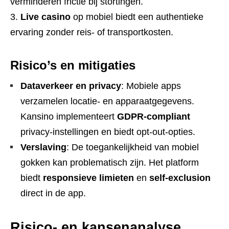
verminderen frictie bij stortingen.
Live casino
op mobiel biedt een authentieke
ervaring zonder reis‑ of transportkosten.
Risico’s en mitigaties
Dataverkeer en privacy
: Mobiele apps
verzamelen locatie‑ en apparaatgegevens.
Kansino implementeert
GDPR‑compliant
privacy‑instellingen en biedt opt‑out‑opties.
Verslaving
: De toegankelijkheid van mobiel
gokken kan problematisch zijn. Het platform
biedt
responsieve limieten
en
self‑exclusion
direct in de app.
Risico‑ en kansenanalyse