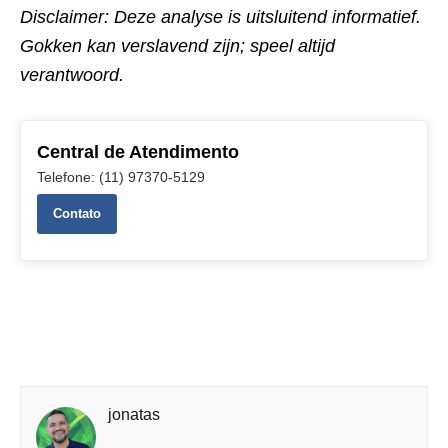
Disclaimer: Deze analyse is uitsluitend informatief.
Gokken kan verslavend zijn; speel altijd
verantwoord.
Central de Atendimento
Telefone: (11) 97370-5129
Contato
jonatas