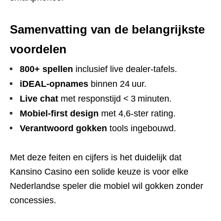
Samenvatting van de belangrijkste
voordelen
800+ spellen
inclusief live dealer‑tafels.
iDEAL‑opnames
binnen 24 uur.
Live chat
met responstijd < 3 minuten.
Mobiel‑first design
met 4,6‑ster rating.
Verantwoord gokken
tools ingebouwd.
Met deze feiten en cijfers is het duidelijk dat
Kansino Casino een solide keuze is voor elke
Nederlandse speler die mobiel wil gokken zonder
concessies.