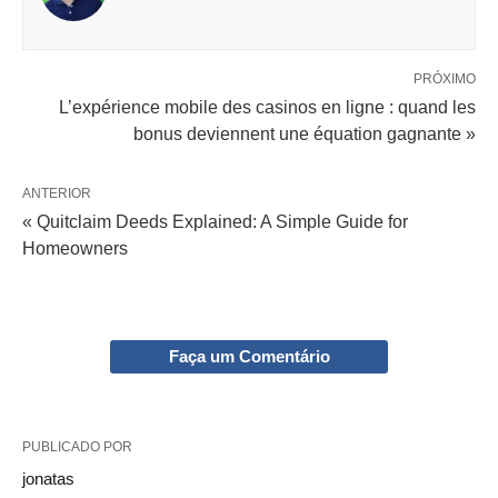
PRÓXIMO
L’expérience mobile des casinos en ligne : quand les
bonus deviennent une équation gagnante »
ANTERIOR
« Quitclaim Deeds Explained: A Simple Guide for
Homeowners
Faça um Comentário
PUBLICADO POR
jonatas