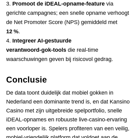
Promoot de iDEAL‑opname‑feature
via
gerichte campagnes; een snelle opname verhoogt
de Net Promoter Score (NPS) gemiddeld met
12 %
.
Integreer AI‑gestuurde
verantwoord‑gok‑tools
die real‑time
waarschuwingen geven bij risicovol gedrag.
Conclusie
De data toont duidelijk dat mobiel gokken in
Nederland een dominante trend is, en dat Kansino
Casino met zijn uitgebreide spelportfolio, snelle
iDEAL‑opnames en robuuste live‑casino‑ervaring
een voorloper is. Spelers profiteren van een veilig,
mobiel‑vriendelijk platform dat voldoet aan de