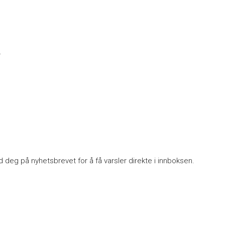
.
 deg på nyhetsbrevet for å få varsler direkte i innboksen.