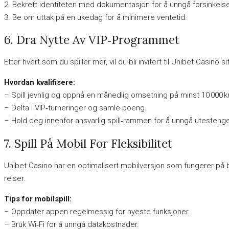
2. Bekreft identiteten med dokumentasjon for å unngå forsinkelse
3. Be om uttak på en ukedag for å minimere ventetid.
6. Dra Nytte Av VIP‑programmet
Etter hvert som du spiller mer, vil du bli invitert til Unibet Cas
Hvordan kvalifisere:
– Spill jevnlig og oppnå en månedlig omsetning på minst 10 000 kr
– Delta i VIP‑turneringer og samle poeng.
– Hold deg innenfor ansvarlig spill‑rammen for å unngå utestenge
7. Spill På Mobil For Fleksibilitet
Unibet Casino har en optimalisert mobilversjon som fungerer på b
reiser.
Tips for mobilspill:
– Oppdater appen regelmessig for nyeste funksjoner.
– Bruk Wi‑Fi for å unngå datakostnader.