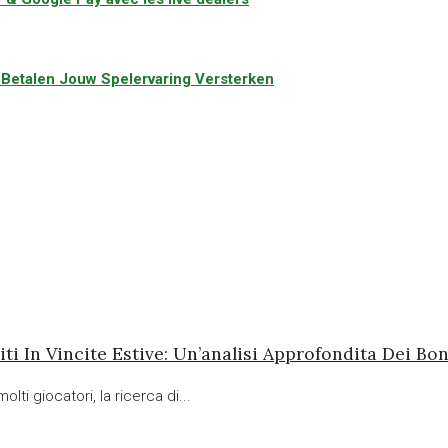
 Betalen Jouw Spelervaring Versterken
iti In Vincite Estive: Un’analisi Approfondita Dei Bo
ti giocatori, la ricerca di...