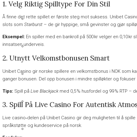
1. Velg Riktig Spilltype For Din Stil
Å finne det rette spillet er første steg mot suksess. Unibet Casin
slots som
Starburst
– de gir hyppige, små gevinster og gjør spilløk
Eksempel:
En spiller med en bankroll på 500 kr velger en 0,10 kr 
innsatsen underveis.
2. Utnytt Velkomstbonusen Smart
Unibet Casino gir norske spillere en velkomstbonus i NOK som ka
ganger bonusen. Del opp bonusen i mindre spilløkter og fokuser p
Tips:
Spill på
Live Blackjack
med 0,5 % husfordel og 99 % RTP – det
3. Spill På Live Casino For Autentisk Atmo
Live casino‑delen på Unibet Casino gir deg muligheten til å spi
språkstøtte og kundeservice på norsk.