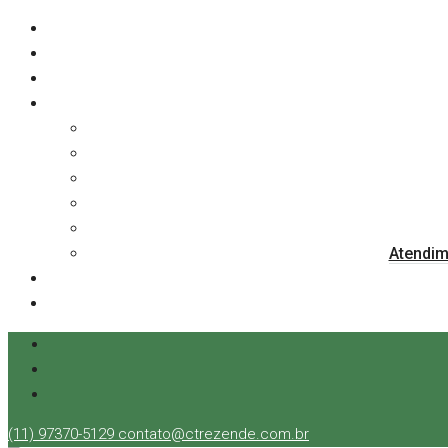
Atendim
(11) 97370-5129
contato@ctrezende.com.br