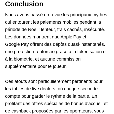
Conclusion
Nous avons passé en revue les principaux mythes
qui entourent les paiements mobiles pendant la
période de Noël : lenteur, frais cachés, insécurité.
Les données montrent que Apple Pay et
Google Pay offrent des dépôts quasi‑instantanés,
une protection renforcée grâce à la tokenisation et
à la biométrie, et aucune commission
supplémentaire pour le joueur.
Ces atouts sont particulièrement pertinents pour
les tables de live dealers, où chaque seconde
compte pour garder le rythme de la partie. En
profitant des offres spéciales de bonus d’accueil et
de cashback proposées par les opérateurs, vous