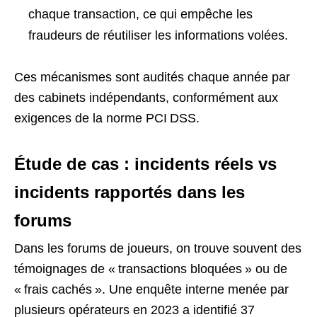
chaque transaction, ce qui empêche les
fraudeurs de réutiliser les informations volées.
Ces mécanismes sont audités chaque année par
des cabinets indépendants, conformément aux
exigences de la norme PCI DSS.
Étude de cas : incidents réels vs
incidents rapportés dans les
forums
Dans les forums de joueurs, on trouve souvent des
témoignages de « transactions bloquées » ou de
« frais cachés ». Une enquête interne menée par
plusieurs opérateurs en 2023 a identifié 37