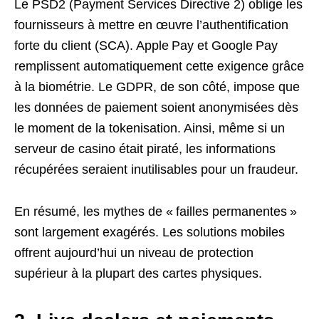
Le PSD2 (Payment Services Directive 2) oblige les
fournisseurs à mettre en œuvre l’authentification
forte du client (SCA). Apple Pay et Google Pay
remplissent automatiquement cette exigence grâce
à la biométrie. Le GDPR, de son côté, impose que
les données de paiement soient anonymisées dès
le moment de la tokenisation. Ainsi, même si un
serveur de casino était piraté, les informations
récupérées seraient inutilisables pour un fraudeur.
En résumé, les mythes de « failles permanentes »
sont largement exagérés. Les solutions mobiles
offrent aujourd’hui un niveau de protection
supérieur à la plupart des cartes physiques.