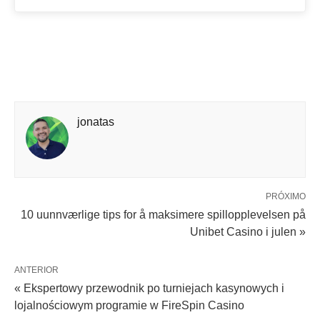
jonatas
PRÓXIMO
10 uunnværlige tips for å maksimere spillopplevelsen på
Unibet Casino i julen »
ANTERIOR
« Ekspertowy przewodnik po turniejach kasynowych i
lojalnościowym programie w FireSpin Casino