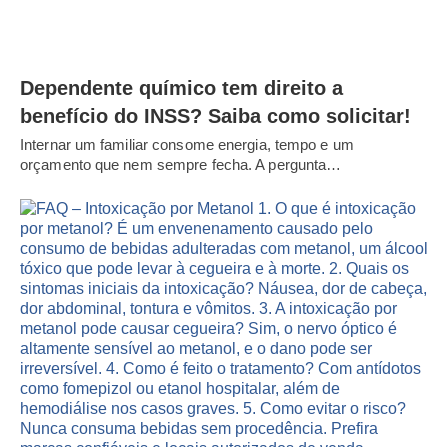
Dependente químico tem direito a
benefício do INSS? Saiba como solicitar!
Internar um familiar consome energia, tempo e um
orçamento que nem sempre fecha. A pergunta…