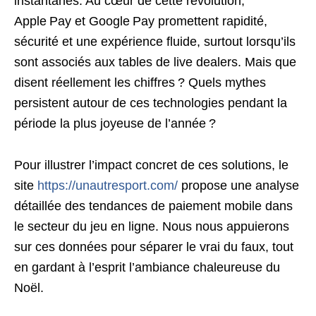
instantanés. Au cœur de cette révolution,
Apple Pay et Google Pay promettent rapidité,
sécurité et une expérience fluide, surtout lorsqu’ils
sont associés aux tables de live dealers. Mais que
disent réellement les chiffres ? Quels mythes
persistent autour de ces technologies pendant la
période la plus joyeuse de l’année ?
Pour illustrer l’impact concret de ces solutions, le
site
https://unautresport.com/
propose une analyse
détaillée des tendances de paiement mobile dans
le secteur du jeu en ligne. Nous nous appuierons
sur ces données pour séparer le vrai du faux, tout
en gardant à l’esprit l’ambiance chaleureuse du
Noël.