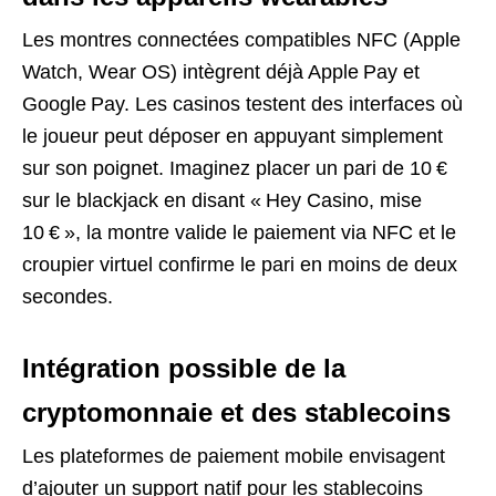
Les montres connectées compatibles NFC (Apple
Watch, Wear OS) intègrent déjà Apple Pay et
Google Pay. Les casinos testent des interfaces où
le joueur peut déposer en appuyant simplement
sur son poignet. Imaginez placer un pari de 10 €
sur le blackjack en disant « Hey Casino, mise
10 € », la montre valide le paiement via NFC et le
croupier virtuel confirme le pari en moins de deux
secondes.
Intégration possible de la
cryptomonnaie et des stablecoins
Les plateformes de paiement mobile envisagent
d’ajouter un support natif pour les stablecoins