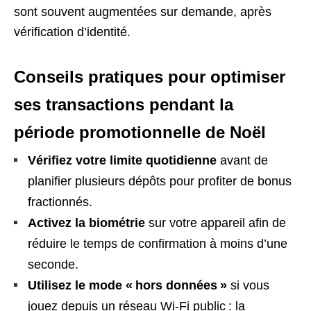
sont souvent augmentées sur demande, après
vérification d’identité.
Conseils pratiques pour optimiser
ses transactions pendant la
période promotionnelle de Noël
Vérifiez votre limite quotidienne
avant de
planifier plusieurs dépôts pour profiter de bonus
fractionnés.
Activez la biométrie
sur votre appareil afin de
réduire le temps de confirmation à moins d’une
seconde.
Utilisez le mode « hors données »
si vous
jouez depuis un réseau Wi‑Fi public : la