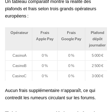
Un tableau comparatif montre la réalité des
plafonds et frais selon trois grands opérateurs
européens :
Opérateur
Frais
Frais
Plafond
Apple Pay
Google Pay
dépôt
journalier
CasinoA
0 %
0 %
5 000 €
CasinoB
0 %
0 %
2 500 €
CasinoC
0 %
0 %
3 000 €
Aucun frais supplémentaire n’apparaît, ce qui
contredit les rumeurs circulant sur les forums.