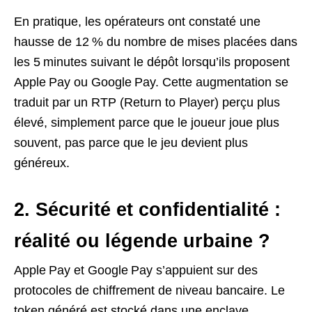
En pratique, les opérateurs ont constaté une
hausse de 12 % du nombre de mises placées dans
les 5 minutes suivant le dépôt lorsqu’ils proposent
Apple Pay ou Google Pay. Cette augmentation se
traduit par un RTP (Return to Player) perçu plus
élevé, simplement parce que le joueur joue plus
souvent, pas parce que le jeu devient plus
généreux.
2. Sécurité et confidentialité :
réalité ou légende urbaine ?
Apple Pay et Google Pay s’appuient sur des
protocoles de chiffrement de niveau bancaire. Le
token généré est stocké dans une enclave