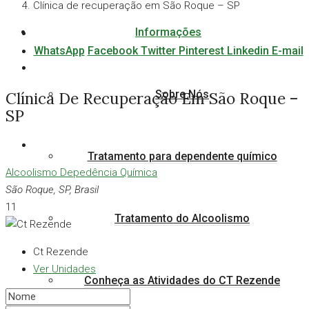
Clínica de recuperação em São Roque – SP
Informações
WhatsApp
Facebook
Twitter
Pinterest
Linkedin
E-mail
Sobre Nós
Clínica De Recuperação Em São Roque –
SP
Tratamento para dependente químico
Alcoolismo
Depedência Química
São Roque, SP, Brasil
11
Tratamento do Alcoolismo
Ct Rezende
Ver Unidades
Conheça as Atividades do CT Rezende