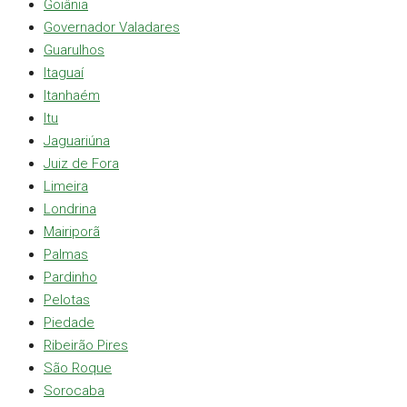
Goiânia
Governador Valadares
Guarulhos
Itaguaí
Itanhaém
Itu
Jaguariúna
Juiz de Fora
Limeira
Londrina
Mairiporã
Palmas
Pardinho
Pelotas
Piedade
Ribeirão Pires
São Roque
Sorocaba