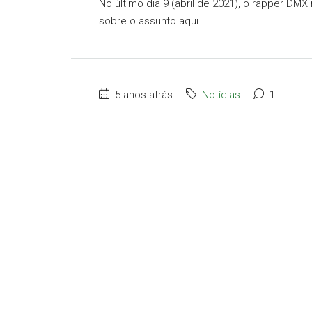
No último dia 9 (abril de 2021), o rapper D
sobre o assunto aqui.
5 anos atrás
Notícias
1