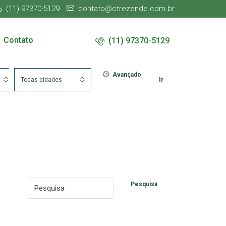
(11) 97370-5129
contato@ctrezende.com.br
Contato
(11) 97370-5129
Avançado
Todas cidades
Ir
Pesquisa