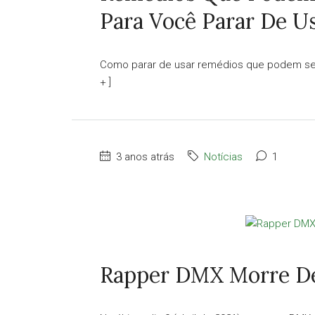
Para Você Parar De Us
Como parar de usar remédios que podem ser
+ ]
3 anos atrás
Notícias
1
Rapper DMX Morre D